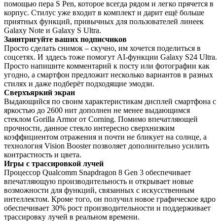
помощью пера S Pen, которое всегда рядом и легко прячется в
корпус. Стилус уже входит в комплект и дарит ещё больше
приятных функций, привычных для пользователей линеек
Galaxy Note и Galaxy S Ultra.
Заинтригуйте ваших подписчиков
Просто сделать снимок – скучно, им хочется поделиться в
соцсетях. И зддесь тоже помогут AI-функции Galaxy S24 Ultra.
Просто напишите комментарий к посту или фотографии как
угодно, а смартфон предложит несколько вариантов в разных
стилях и даже подберёт подходящие эмодзи.
Сверхъяркий экран
Выдающийся по своим характеристикам дисплей смартфона с
яркостью до 2600 нит дополнен не менее выдающимся
стеклом Gorilla Armor от Corning. Помимо впечатляющей
прочности, данное стекло интересно сверхнизким
коэффициентом отражения и почти не бликует на солнце, а
технология Vision Booster позволяет дополнительно усилить
контрастность и цвета.
Игры с трассировкой лучей
Процессор Qualcomm Snapdragon 8 Gen 3 обеспечивает
впечатляющую производительность и открывает новые
возможности для функций, связанных с искусственным
интеллектом. Кроме того, он получил новое графическое ядро
обеспечивает 30% рост производительности и поддерживает
трассировку лучей в реальном времени.