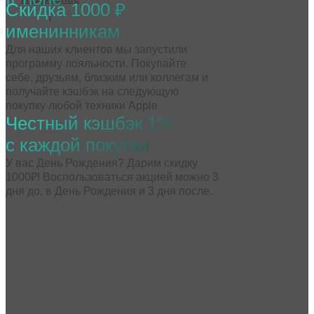
Скидка 1000 ₽
именинникам
Для наших клиентов мы запустили
программу лояльности. Покупайте
себе, друзьям, близким или коллегам и
получайте кэшбэк на следующую
покупку любой техники Apple
Честный кэшбэк 1%
с каждой покупки
У вас День Рождения? Дарим скидку
1000₽! Воспользоваться акцией можно 3
дня до, в День Рождения и 3 дня после.