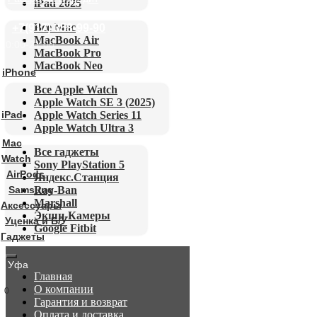
Уценка и Б/У
iPad 2025
Гаджеты
Все Mac
+7(917) 358-99-90
г. Уфа
MacBook Air
10:00-21:00
Samsung
MacBook Pro
MacBook Neo
Dyson
iPhone
Все Apple Watch
Apple Watch SE 3 (2025)
iPad
Apple Watch Series 11
Apple Watch Ultra 3
Mac
Все гаджеты
Watch
Sony PlayStation 5
AirPods
Яндекс.Станция
Samsung
Ray-Ban
Marshall
Аксессуары
Экшн-Камеры
Уценка и Б/У
Google Fitbit
Гаджеты
г. Уфа
Главная
О компании
0
Гарантия и возврат
Оплата и доставка