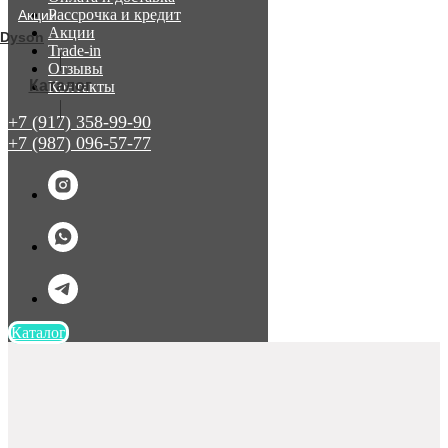
Рассрочка и кредит
Акции
Акции
Dyson
Trade-in
Отзывы
ㅤКаталог
Контакты
+7 (917) 358-99-90
+7 (987) 096-57-77
Каталог