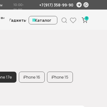
+7(917) 358-99-90
10:00-
ты
21:00
 Б/
0
Гаджеты
ㅤКаталог
one 17e
iPhone 16
iPhone 15