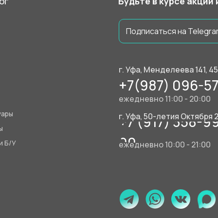
ог
Будьте в курсе акций
Подписаться на Telegra
г. Уфа, Менделеева 141, 4
+7(987) 096-57
ежедневно 11:00 - 20:00
уары
г. Уфа, 50-летия Октября 
+7 (917) 358-9
ы
90
и Б/У
ежедневно 10:00 - 21:00