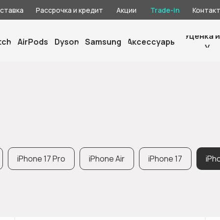
оставка
Рассрочка и кредит
Акции
Trade-in
Контак
Уценка и
tch
AirPods
Dyson
Samsung
Аксессуары
У
iPhone 17 Pro
iPhone Air
iPhone 17
iPh