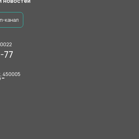
 и новостей
m-канал
50022
-77
2, 450005
9-