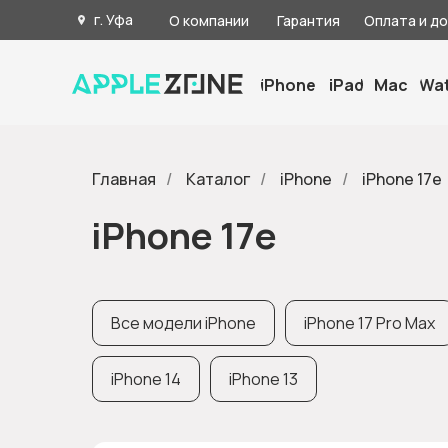
г. Уфа
О компании
Гарантия
Оплата и д
iPhone
iPad
Mac
Wa
Главная
/
Каталог
/
iPhone
/
iPhone 17е
iPhone 17е
Все модели iPhone
iPhone 17 Pro Max
iPhone 14
iPhone 13