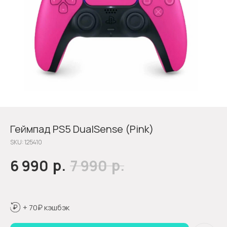
Геймпад PS5 DualSense (Pink)
SKU:
125410
р.
р.
6 990
7 990
+ 70₽ кэшбэк