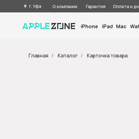
г. Уфа
О компании
Гарантия
Оплата и д
iPhone
iPad
Mac
Wa
Главная
/
Каталог
/
Карточка товара