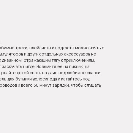
а
юбимые треки, плейлисты и подкасты можно взять с
кумуляторов и других отдельных аксессуаров не
 С дизайном, отражающим тягу к приключениям,
 заскучать нигде. Возьмите её на пикник, на
дывайте детей спать на даче под любимые сказки.
ель для бутылки велосипеда и катайтесь под
роводов и всего 30 минут зарядки, чтобы слушать