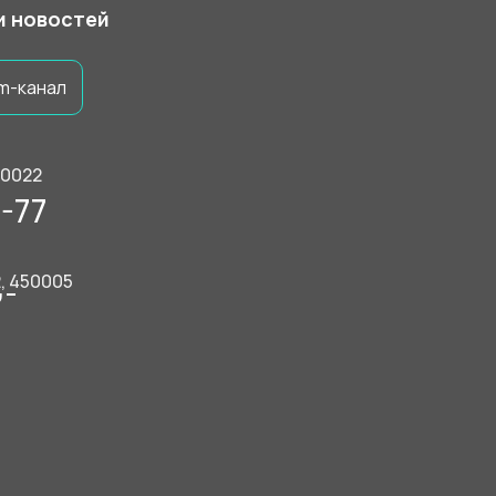
 и новостей
m-канал
50022
-77
2, 450005
9-