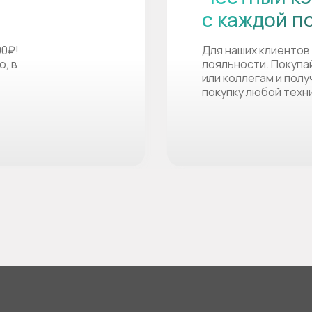
с каждой п
00₽!
Для наших клиентов
о, в
лояльности. Покупа
или коллегам и пол
покупку любой техн