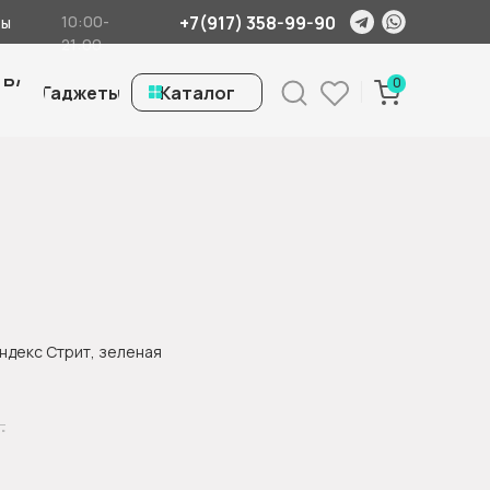
+7(917) 358-99-90
10:00-
ты
21:00
 Б/
0
Гаджеты
ㅤКаталог
ндекс Стрит, зеленая
.