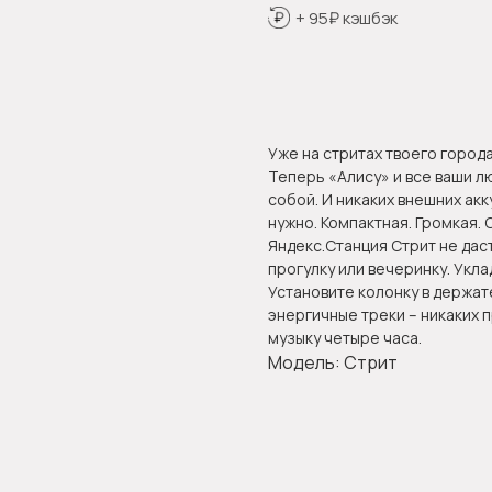
+ 95₽ кэшбэк
Оформить предзаказ
Уже на стритах твоего город
Теперь «Алису» и все ваши л
собой. И никаких внешних ак
нужно. Компактная. Громкая.
Яндекс.Станция Стрит не даст
прогулку или вечеринку. Укла
Установите колонку в держат
энергичные треки – никаких п
музыку четыре часа.
Модель: Стрит