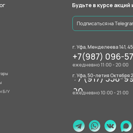
ог
Будьте в курсе акций
Подписаться на Telegra
г. Уфа, Менделеева 141, 4
+7(987) 096-57
ежедневно 11:00 - 20:00
уары
г. Уфа, 50-летия Октября 
+7 (917) 358-9
ы
90
и Б/У
ежедневно 10:00 - 21:00