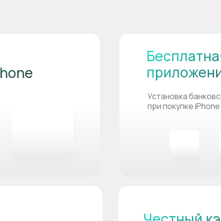
Бесплатна
приложен
Phone
Установка банковс
при покупке iPhone
Честный кэ