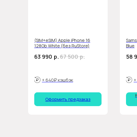
(SIM+eSIM) Apple iPhone 16
Samsu
128Gb White (без RuStore)
Blue
р.
р.
63 990
67 500
58 
+ 640₽ кэшбэк
+
Оформить предзаказ