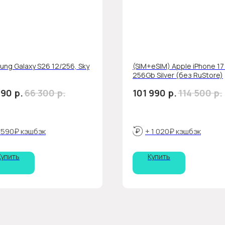
ng Galaxy S26 12/256, Sky
(SIM+eSIM) Apple iPhone 17
256Gb Silver (без RuStore)
р.
р.
р.
р.
990
66 300
101 990
114 500
 590₽ кэшбэк
+ 1 020₽ кэшбэк
Купить
Купить