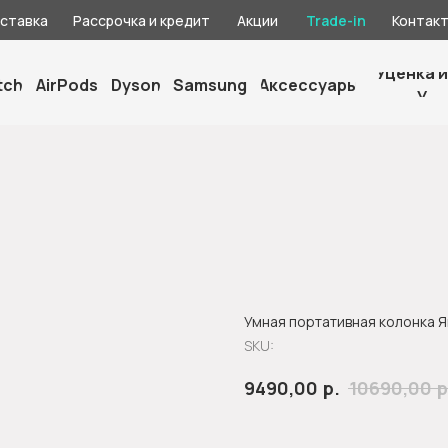
оставка
Рассрочка и кредит
Акции
Trade-in
Контак
Уценка и
tch
AirPods
Dyson
Samsung
Аксессуары
У
Умная портативная колонка Я
SKU:
р.
р
9490,00
10690,00