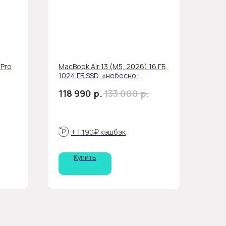
 Pro
MacBook Air 13 (M5, 2026) 16 ГБ,
1024 ГБ SSD, «небесно-
голубой»
р.
р.
118 990
133 000
+ 1 190₽ кэшбэк
Купить