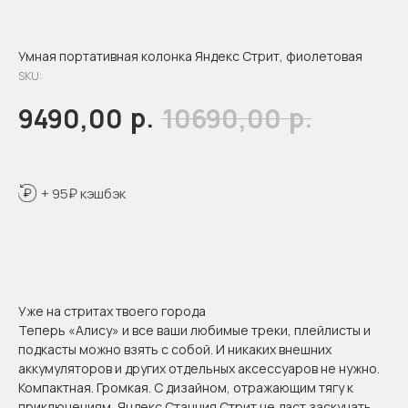
Умная портативная колонка Яндекс Стрит, фиолетовая
SKU:
р.
р.
9490,00
10690,00
+ 95₽ кэшбэк
Оформить предзаказ
Уже на стритах твоего города
Теперь «Алису» и все ваши любимые треки, плейлисты и
подкасты можно взять с собой. И никаких внешних
аккумуляторов и других отдельных аксессуаров не нужно.
Компактная. Громкая. С дизайном, отражающим тягу к
приключениям, Яндекс.Станция Стрит не даст заскучать