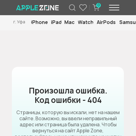
0
iPhone
iPad
Mac
Watch
AirPods
Samsu
г. Уфа
Произошла ошибка.
Код ошибки - 404
Страницы, которую вы искали, нет на нашем
сайте. Возможно, вы ввели неправильный
адрес или страница была удалена. Чтобы
вернуться на сайт Apple Zone,