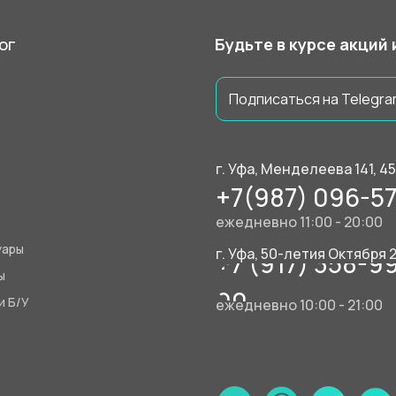
ог
Будьте в курсе акций
Подписаться на Telegra
г. Уфа, Менделеева 141, 4
+7(987) 096-57
ежедневно 11:00 - 20:00
уары
г. Уфа, 50-летия Октября 
+7 (917) 358-9
ы
90
и Б/У
ежедневно 10:00 - 21:00