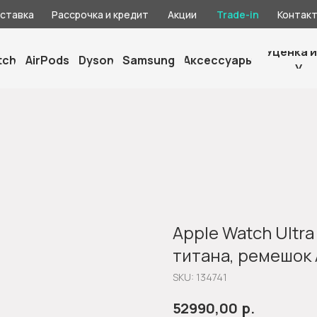
оставка
Рассрочка и кредит
Акции
Trade-in
Контак
Уценка и
tch
AirPods
Dyson
Samsung
Аксессуары
У
Apple Watch Ultra
титана, ремешок 
SKU:
134741
р.
52990,00