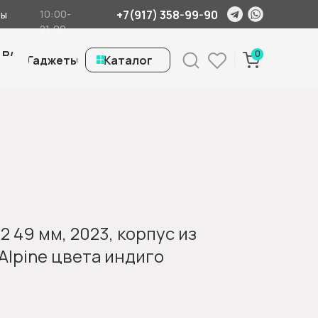
+7(917) 358-99-90
10:00-
ты
21:00
 Б/
0
Гаджеты
ㅤКаталог
 2 49 мм, 2023, корпус из
Alpine цвета индиго