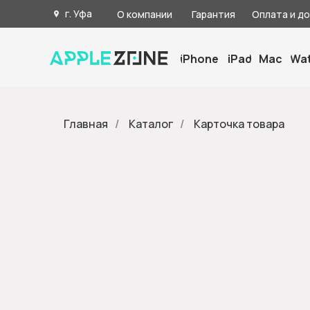
г. Уфа
О компании
Гарантия
Оплата и д
iPhone
iPad
Mac
Wa
Главная
/
Каталог
/
Карточка товара