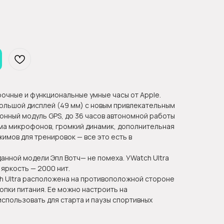
прочные и функциональные умные часы от Apple.
большой дисплей (49 мм) с новым привлекательным
онный модуль GPS, до 36 часов автономной работы
ема микрофонов, громкий динамик, дополнительная
жимов для тренировок — все это есть в
анной модели Эпл Вотч— не помеха. УWatch Ultra
яркость — 2000 нит.
ch Ultra расположена на противоположной стороне
кнопки питания. Ее можно настроить на
спользовать для старта и паузы спортивных