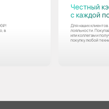
Честный кэ
с каждой п
00₽!
Для наших клиентов
о, в
лояльности. Покупа
или коллегам и пол
покупку любой техн