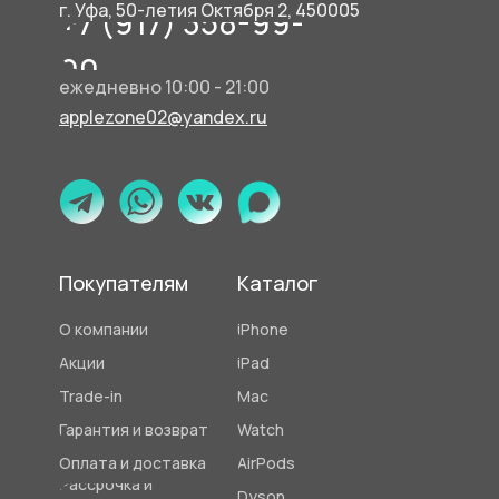
г. Уфа, 50-летия Октября 2, 450005
+7 (917) 358-99-
90
ежедневно 10:00 - 21:00
applezone02@yandex.ru
Покупателям
Каталог
О компании
iPhone
Акции
iPad
Trade-in
Mac
Гарантия и возврат
Watch
Оплата и доставка
AirPods
Рассрочка и
Dyson