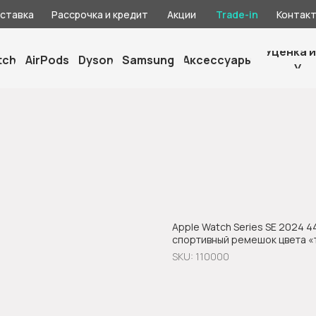
оставка
Рассрочка и кредит
Акции
Trade-in
Контак
Уценка и
tch
AirPods
Dyson
Samsung
Аксессуары
У
Apple Watch Series SE 2024 
спортивный ремешок цвета «
SKU:
110000
Оформить предзаказ