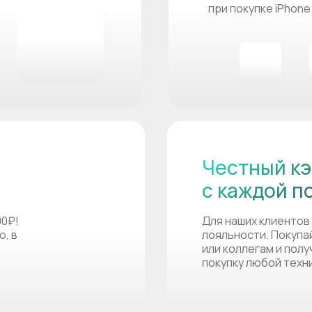
при покупке iPhone
Честный кэ
с каждой п
00₽!
Для наших клиентов
о, в
лояльности. Покупа
или коллегам и пол
покупку любой техн