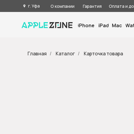
г. Уфа
О компании
Гарантия
Оплата и д
iPhone
iPad
Mac
Wa
Главная
/
Каталог
/
Карточка товара