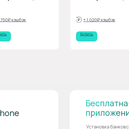
 750₽ кэшбэк
+ 1 020₽ кэшбэк
пить
Купить
Бесплатна
приложен
Phone
Установка банковс