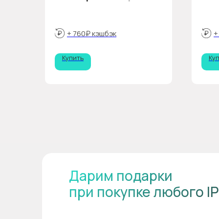
+ 760₽ кэшбэк
+
Купить
Ку
Дарим подарки
при покупке любого I