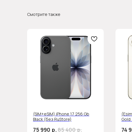
Смотрите также
(SIM+eSIM) iPhone 17 256 Gb
(Esim
Black (без RuStore)
Gold 
р.
р.
75 990
85 400
74 