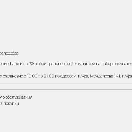
 способов:
ение 1 дня и по РФ любой транспортной компанией на выбор покупателя
 ежедневно с 10:00 по 21:00 по адресам: г.Уфа, Менделеева 141, г.Уф
ого обслуживания
та покупки