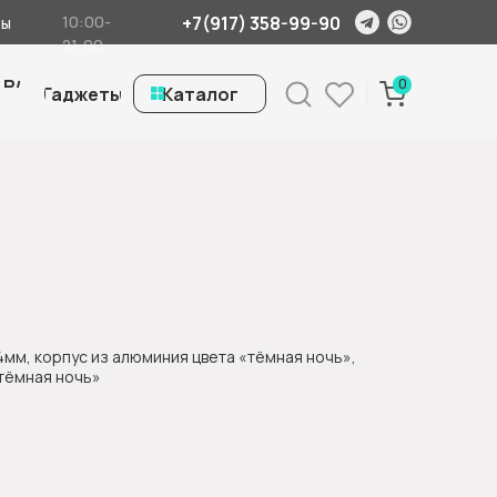
+7(917) 358-99-90
10:00-
ты
21:00
 Б/
0
Гаджеты
ㅤКаталог
44мм, корпус из алюминия цвета «тёмная ночь»,
тёмная ночь»