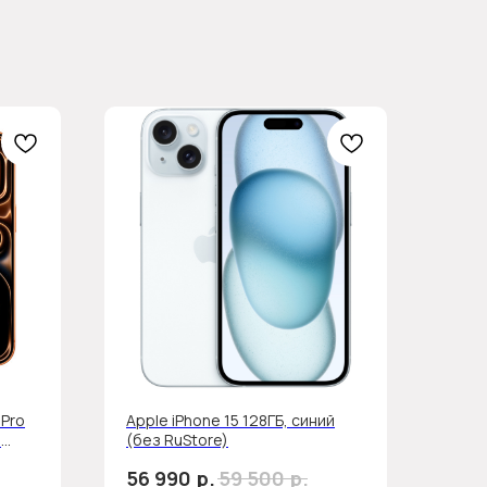
 Pro
Apple iPhone 15 128ГБ, синий
з
(без RuStore)
р.
р.
56 990
59 500