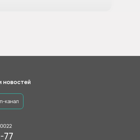
 и новостей
m-канал
50022
-77