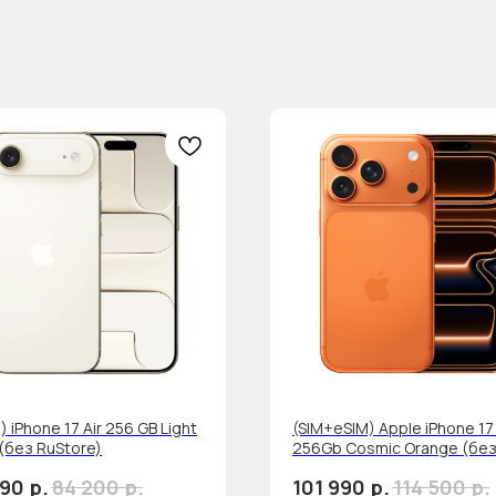
) iPhone 17 Air 256 GB Light
(SIM+eSIM) Apple iPhone 17
(без RuStore)
256Gb Cosmic Orange (бе
RuStore)
р.
р.
р.
р.
990
84 200
101 990
114 500