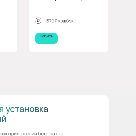
+ 570₽ кэшбэк
Купить
я установка
ий
ких приложений бесплатно,