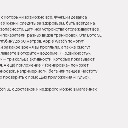
, с которыми возможно всё. Функции девайса
аз жизни, следить за здоровьем, быть всегда на
безопасности. Датчики устройства отслеживают все
и показатели разных видов тренировок. Эпл Вотс SE
лубину до 50 метров. Apple Watch помогут
и за какое время вы проплыли, а также смогут
плаваете в открытом водоёме. «Подвижность»,
 — три кольца активности, которые показывают,
дня. А ещё приложение «Тренировка» поможет
ировок, например йоги, бега или танцев. Частоту
о проверить с помощью приложения «Пульс».
tch SE с доставкой и недорого можно в магазинах