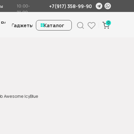
+7(917) 358-99-90
10:00-
ты
21:00
 Б/
0
Гаджеты
ㅤКаталог
Gb Awesome IcyBlue