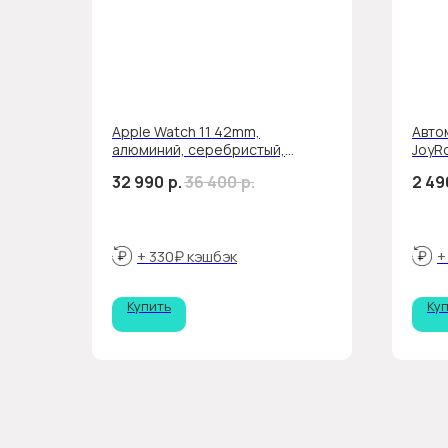
Apple Watch 11 42mm,
Авто
алюминий, серебристый,
JoyR
спортивный желтый ремешок
32 990
р.
36 400
р.
2 49
+ 330₽ кэшбэк
+
Купить
Ку