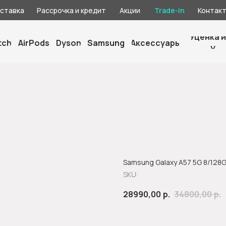
оставка
Рассрочка и кредит
Акции
Trade-in
Контак
Уценка и
tch
AirPods
Dyson
Samsung
Аксессуары
У
Samsung Galaxy A57 5G 8/128
SKU:
28990,00
р.
34800,00
р.