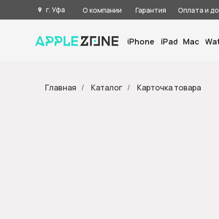
г. Уфа
О компании
Гарантия
Оплата и д
iPhone
iPad
Mac
Wa
Главная
/
Каталог
/
Карточка товара