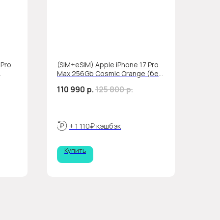
 Pro
(SIM+eSIM) Apple iPhone 17 Pro
Max 256Gb Cosmic Orange (без
RuStore)
110 990
р.
125 800
р.
+ 1 110₽ кэшбэк
Купить