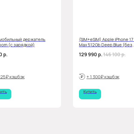
мобильный держатель
(SIM+eSIM) Apple iPhone 17
oom (с зарядкой)
Max 512Gb Deep Blue (без
RuStore)
0
р.
129 990
р.
146 100
р.
 25₽ кэшбэк
+ 1 300₽ кэшбэк
пить
Купить