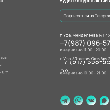
ог
Будьте в курсе акций
Подписаться на Telegra
г. Уфа, Менделеева 141, 4
+7(987) 096-57
ежедневно 11:00 - 20:00
уары
г. Уфа, 50-летия Октября 
+7 (917) 358-9
ы
90
и Б/У
ежедневно 10:00 - 21:00