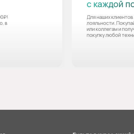
с каждой п
00₽!
Для наших клиентов
о, в
лояльности. Покупа
или коллегам и пол
покупку любой техн