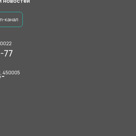
 и новостей
m-канал
50022
-77
2, 450005
9-