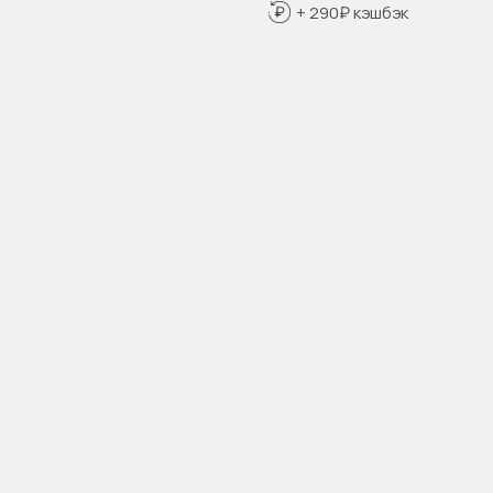
+ 290₽ кэшбэк
Оформить предзаказ