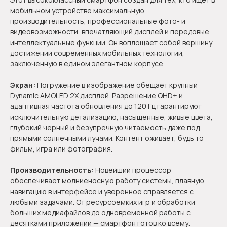
мобильном устройстве максимальную
производительность, профессиональные фото- и
видеовозможности, впечатляющий дисплей и передовые
интеллектуальные функции. Он воплощает собой вершину
достижений современных мобильных технологий,
заключенную в едином элегантном корпусе.
Экран:
Погружение в изображение обещает крупный
Dynamic AMOLED 2X дисплей. Разрешение QHD+ и
адаптивная частота обновления до 120 Гц гарантируют
исключительную детализацию, насыщенные, живые цвета,
глубокий черный и безупречную читаемость даже под
прямыми солнечными лучами. Контент оживает, будь то
фильм, игра или фотография.
Производительность:
Новейший процессор
обеспечивает молниеносную работу системы, плавную
навигацию в интерфейсе и уверенное справляется с
любыми задачами. От ресурсоемких игр и обработки
больших медиафайлов до одновременной работы с
десятками приложений — смартфон готов ко всему.