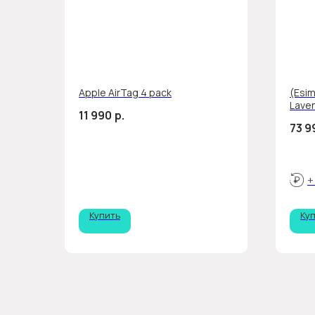
Apple AirTag 4 pack
(Esim
Lave
11 990
р.
73 9
+
Купить
Ку