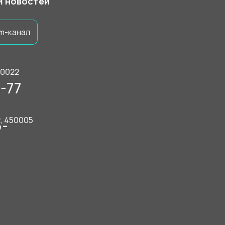
 и новостей
m-канал
50022
-77
2, 450005
9-