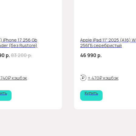
) iPhone 17 256 Gb
Apple iPad 11" 2025 (A16) Wi
nder (без Rustore)
256ГБ серебристый
90
р.
83 200
р.
46 990
р.
 740₽ кэшбэк
+ 470₽ кэшбэк
пить
Купить