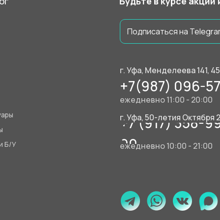
ог
Будьте в курсе акций
Подписаться на Telegra
г. Уфа, Менделеева 141, 4
+7(987) 096-57
ежедневно 11:00 - 20:00
уары
г. Уфа, 50-летия Октября 
+7 (917) 358-9
ы
90
и Б/У
ежедневно 10:00 - 21:00