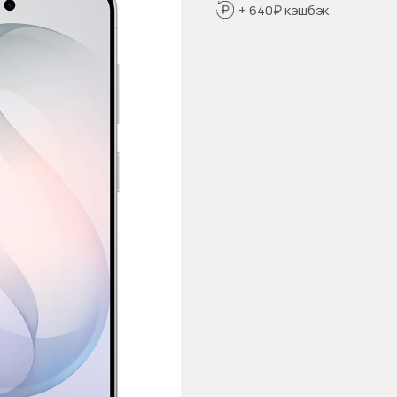
+ 640₽ кэшбэк
Оформить предзаказ