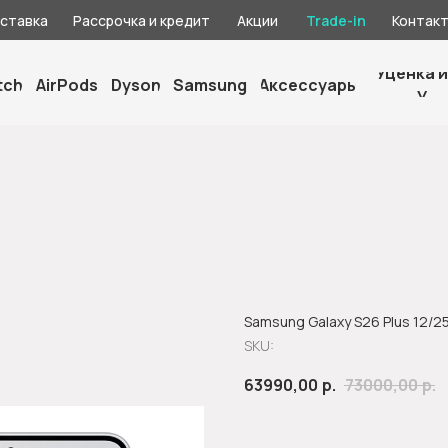
оставка
Рассрочка и кредит
Акции
Trade-in
Контак
Уценка и
tch
AirPods
Dyson
Samsung
Аксессуары
У
Samsung Galaxy S26 Plus 12/2
SKU:
63990,00
р.
73000,00
р.