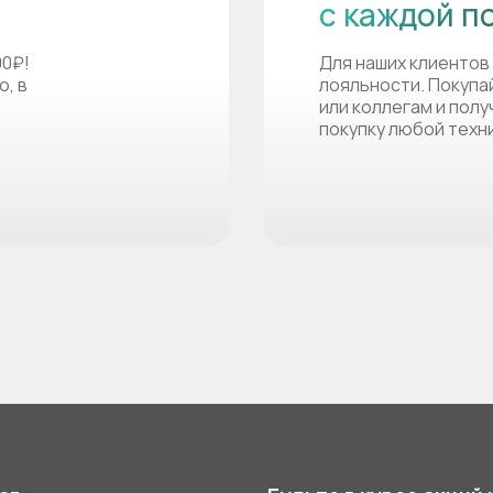
с каждой п
00₽!
Для наших клиентов
о, в
лояльности. Покупа
или коллегам и пол
покупку любой техн