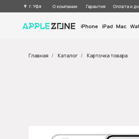
г. Уфа
О компании
Гарантия
Оплата и д
iPhone
iPad
Mac
Wa
Главная
/
Каталог
/
Карточка товара