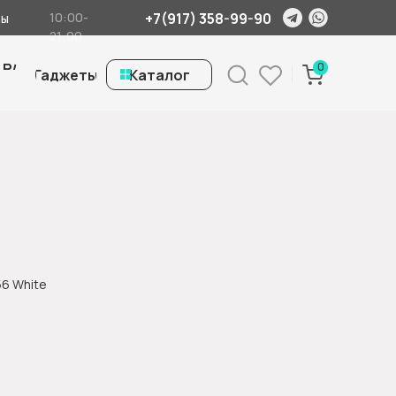
+7(917) 358-99-90
10:00-
ты
21:00
 Б/
0
Гаджеты
ㅤКаталог
56 White