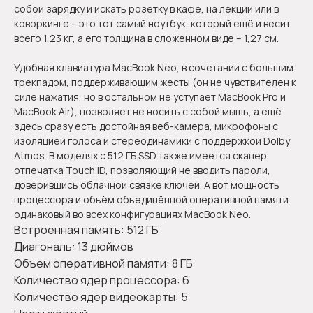
собой зарядку и искать розетку в кафе, на лекции или в
коворкинге – это тот самый ноутбук, который ещё и весит
всего 1,23 кг, а его толщина в сложенном виде – 1,27 см.
Удобная клавиатура MacBook Neo, в сочетании с большим
трекпадом, поддерживающим жесты (он не чувствителен к
силе нажатия, но в остальном не уступает MacBook Pro и
MacBook Air), позволяет не носить с собой мышь, а ещё
здесь сразу есть достойная веб-камера, микрофоны с
изоляцией голоса и стереодинамики с поддержкой Dolby
Atmos. В моделях с 512 ГБ SSD также имеется сканер
отпечатка Touch ID, позволяющий не вводить пароли,
доверившись облачной связке ключей. А вот мощность
процессора и объём объединённой оперативной памяти
одинаковый во всех конфигурациях MacBook Neo.
Встроенная память: 512 ГБ
Диагональ: 13 дюймов
Объем оперативной памяти: 8 ГБ
Количество ядер процессора: 6
Количество ядер видеокарты: 5