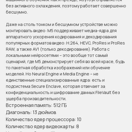
без активного охлаждения, поэтому работает совершенно
бесшумно.
Даже на столь тонком и бесшумном устройстве можно
монтировать видео: M5 поддерживает медиа-ядра для
аппаратного ускорения кодирования и декодирования
популярных форматов видео: H.264, HEVC, ProRes и ProRes
RAW, а также AV1 (только декодирование). Работа с
локальными нейросетями – это вообще тот самый
сценарий, где M5 демонстрирует себя во всей красе, будь
то пакетная обработка изображений или обучение
моделей. Но Neural Engine и Media Engine – не
единственные специализированные ядра: есть и
подсистема Secure Enclave, которая отвечает за
конфиденциальность и шифрование данных FileVault без
ущерба производительности.
Встроенная память: 512 ГБ
Диагональ: 13 дюймов
Количество ядер процессора: 10
Количество ядер видеокарты: 8