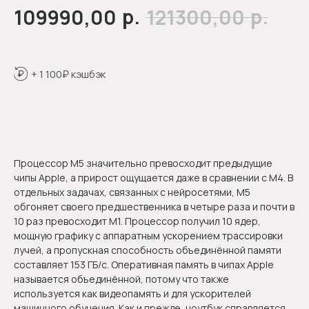
р.
р.
109990,00
121300,00
+ 1 100₽ кэшбэк
Оформить предзаказ
Процессор M5 значительно превосходит предыдущие
чипы Apple, а прирост ощущается даже в сравнении с M4. В
отдельных задачах, связанных с нейросетями, M5
обгоняет своего предшественника в четыре раза и почти в
10 раз превосходит M1. Процессор получил 10 ядер,
мощную графику с аппаратным ускорением трассировки
лучей, а пропускная способность объединённой памяти
составляет 153 ГБ/с. Оперативная память в чипах Apple
называется объединённой, потому что также
используется как видеопамять и для ускорителей
машинного обучения. Как и прежде, ноутбук справляется