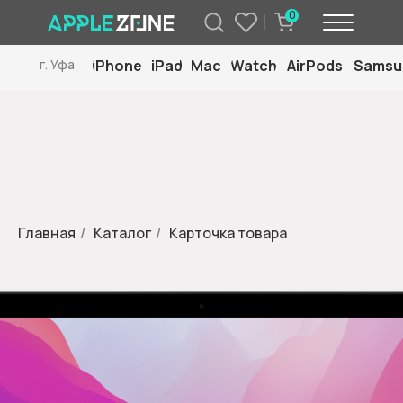
0
iPhone
iPad
Mac
Watch
AirPods
Samsu
г. Уфа
Главная
/
Каталог
/
Карточка товара