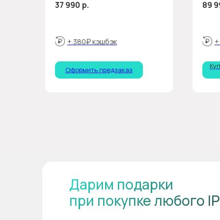
37 990
р.
89 9
+ 380₽ кэшбэк
+
Ку
Оформить предзаказ
Дарим подарки
при покупке любого I