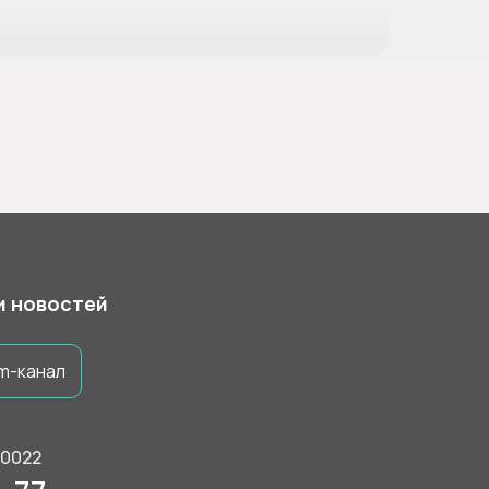
 и новостей
m-канал
50022