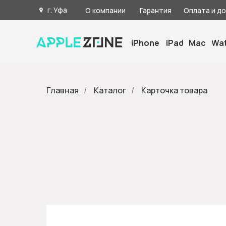
г. Уфа
О компании
Гарантия
Оплата и д
iPhone
iPad
Mac
Wa
Главная
/
Каталог
/
Карточка товара