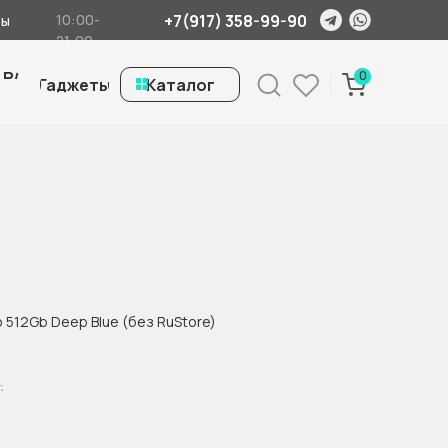
+7(917) 358-99-90
10:00-
ты
21:00
 Б/
0
Гаджеты
ㅤКаталог
o 512Gb Deep Blue (без RuStore)
.