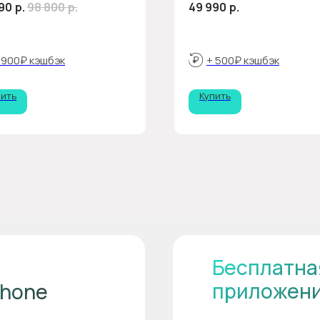
90
р.
98 800
р.
49 990
р.
 900₽ кэшбэк
+ 500₽ кэшбэк
пить
Купить
Бесплатна
приложен
Phone