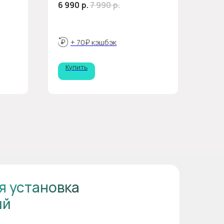
6 990
р.
7 990
р.
+ 70₽ кэшбэк
Купить
я установка
ий