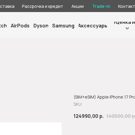
оставка
Рассрочка и кредит
Акции
Trade-in
Контак
Уценка и
tch
AirPods
Dyson
Samsung
Аксессуары
У
(SIM+eSIM) Apple iPhone 17 Pr
SKU:
124990,00
р.
140500,00
р