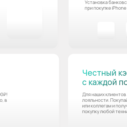
Установка банковс
при покупке iPhone
Честный кэ
с каждой п
00₽!
Для наших клиентов
о, в
лояльности. Покупа
или коллегам и пол
покупку любой техн