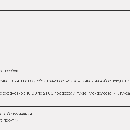
 способов:
ение 1 дня и по РФ любой транспортной компанией на выбор покупателя
 ежедневно с 10:00 по 21:00 по адресам: г.Уфа, Менделеева 141, г.Уф
ого обслуживания
та покупки