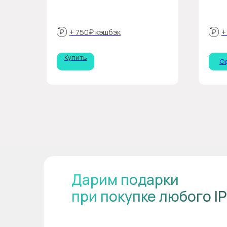
+ 750₽ кэшбэк
+
Купить
О
Дарим подарки
при покупке любого I