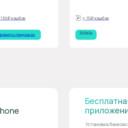
 730₽ кэшбэк
+ 75₽ кэшбэк
Купить
формить предзаказ
Бесплатна
приложен
Phone
Установка банковс