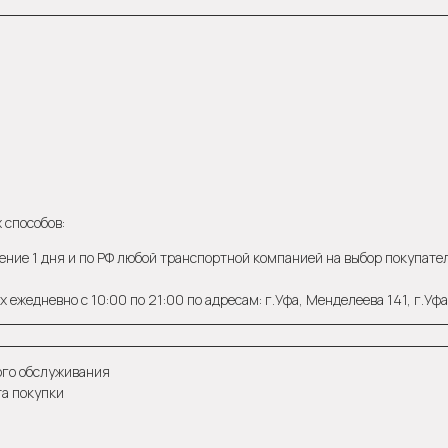
 способов:
ение 1 дня и по РФ любой транспортной компанией на выбор покупателя
 ежедневно с 10:00 по 21:00 по адресам: г.Уфа, Менделеева 141, г.Уф
ого обслуживания
та покупки