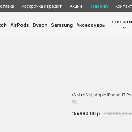
оставка
Рассрочка и кредит
Акции
Trade-in
Контак
Уценка и
tch
AirPods
Dyson
Samsung
Аксессуары
У
(SIM+eSIM) Apple iPhone 17 Pro
SKU:
154990,00
р.
174200,00
р