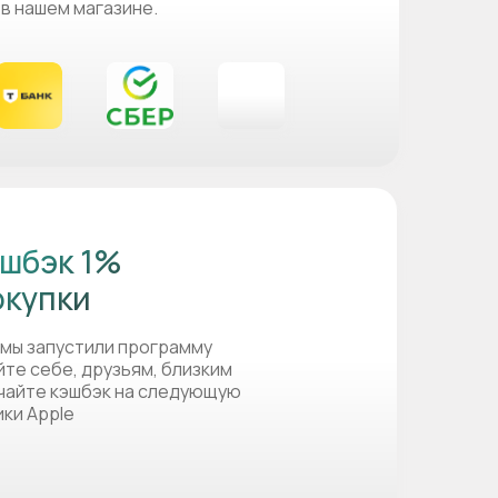
 в нашем магазине.
шбэк 1%
окупки
 мы запустили программу
йте себе, друзьям, близким
учайте кэшбэк на следующую
ики Apple