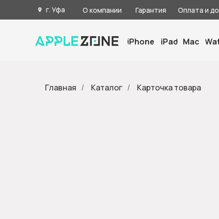
г. Уфа
О компании
Гарантия
Оплата и д
iPhone
iPad
Mac
Wa
Главная
/
Каталог
/
Карточка товара