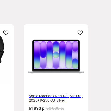
Apple MacBook Neo 13" (A18 Pro,
2026) 8/256 GB, Silver
61 990
р.
69 600
р.