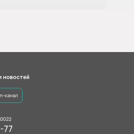
 и новостей
m-канал
50022
-77