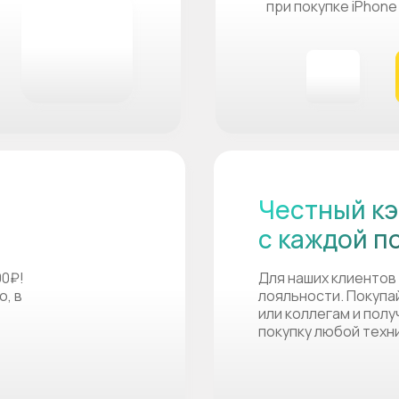
при покупке iPhone
Честный кэ
с каждой п
00₽!
Для наших клиентов
о, в
лояльности. Покупа
или коллегам и пол
покупку любой техн