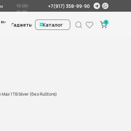
+7(917) 358-99-90
10:00-
ты
21:00
 Б/
0
Гаджеты
ㅤКаталог
 Max 1ТВ Silver (без RuStore)
.