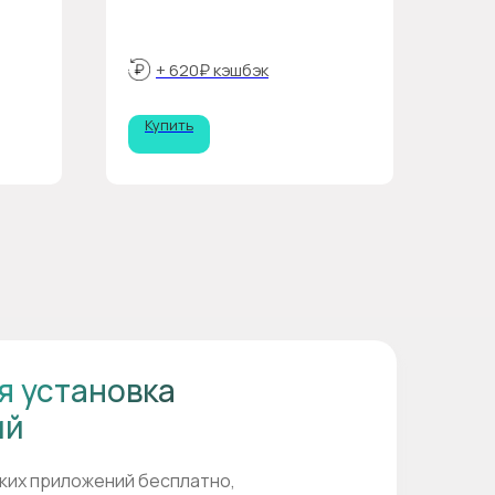
+ 620₽ кэшбэк
Купить
я установка
ий
ких приложений бесплатно,