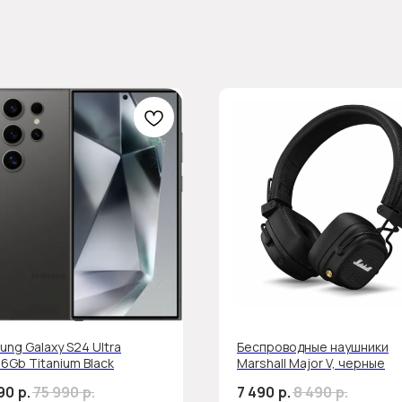
ng Galaxy S24 Ultra
Беспроводные наушники
6Gb Titanium Black
Marshall Major V, черные
90
р.
75 990
р.
7 490
р.
8 490
р.