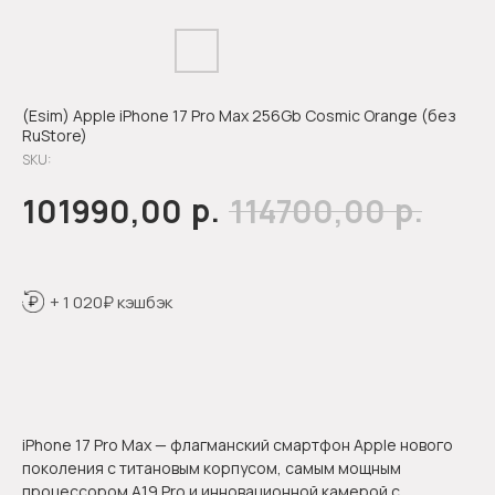
(Esim) Apple iPhone 17 Pro Max 256Gb Cosmic Orange (без
RuStore)
SKU:
р.
р.
101990,00
114700,00
+ 1 020₽ кэшбэк
Оформить предзаказ
iPhone 17 Pro Max — флагманский смартфон Apple нового
поколения с титановым корпусом, самым мощным
процессором A19 Pro и инновационной камерой с