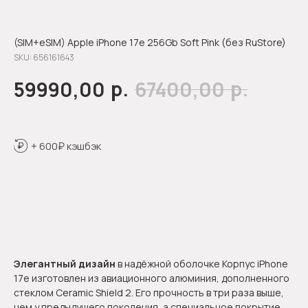
(SIM+eSIM) Apple iPhone 17e 256Gb Soft Pink (без RuStore)
SKU:
656161643
р.
р.
59990,00
67400,00
+ 600₽ кэшбэк
Оформить предзаказ
Элегантный дизайн
в надёжной оболочке Корпус iPhone
17e изготовлен из авиационного алюминия, дополненного
стеклом Ceramic Shield 2. Его прочность в три раза выше,
чем у предыдущего поколения, а специальное покрытие