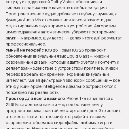
секунду и поддержкой Dolby Vision, обеспечивая
кинематографическое качество в любых ситуациях.
Пространственное аудио добавляет глубину звучания, а
функция Audio Mix открывает новые возможности для
редактирования звука прямо на устройстве. Алгоритмы
шумоподавления автоматически убирают посторонние
звуки — например, шум ветра, — делая итоговый результат
профессиональнее.
Умный интерфейс iOS 26
Новый iOS 26 привносит
обновлённый визуальный язык Liquid Glass— живой и
современный дизайн, который адаптируется к контенту и
делает взаимодействие с устройством приятнее. Живой
перевод в реальном времени, экранный визуальный
интеллект, умная фильтрация звонков и сообщений — все
эти функции Apple Intelligence идеально встраиваются в
повседневную реальность.
Простор для всего важного
iPhone 17e начинается с
256ГБ встроенной памяти — вдвое больше, чем у
предшественника, при той же стартовой цене. Это значит,
что места хватит на тысячи фотографий в высоком
разрешении, объемные видеофайлы, любимые игры и
приложения. Никаких компромиссов — только свобода