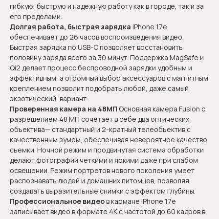
гибкую, быструю и надежную работу как в городе, так и за
его пределами.
Долгая работа, быстрая зарядка
iPhone 17e
обеспечивает до 26 часов воспроизведения видео.
Быстрая зарядка по USB-C позволяет восстановить
половину заряда всего за 30 минут. Поддержка MagSafe и
Qi2 делает процесс беспроводной зарядки удобным и
эффективным, а огромный выбор аксессуаров с магнитным
креплением позволит подобрать любой, даже самый
экзотический, вариант.
Проверенная камера на 48МП
Основная камера Fusion с
разрешением 48 МП сочетает в себе два оптических
объектива— стандартный и 2-кратный телеобъектив с
качественным зумом, обеспечивая невероятное качество
съемки. Ночной режим и продвинутая система обработки
делают фотографии четкими и яркими даже при слабом
освещении. Режим портретов нового поколения умеет
распознавать людей и домашних питомцев, позволяя
создавать выразительные снимки с эффектом глубины.
Профессиональное видео
в кармане iPhone 17e
записывает видео в формате 4K с частотой до 60 кадров в