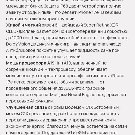
уменьшает блики. Защита IP68 дарит устройству полную
защиту от воды и пыли, что делает iPhone 17e надежным
спутником в любом приключении.
Живой и четкий
экран 6,1-дюймовый Super Retina XDR
OLED-дисплей радует сочной цветопередачей и яркостью
до 1200 нит, благодаря чему любой контент— от фильмов в
Dolby Vision до динамичных игр— выглядит впечатляюще.
Антибликовое покрытие улучшает видимость даже при
попадании прямых солнечных лучей.
Мощь процессора
A19
Чип A19, выполненный по
современному 3-нм техпроцессу, обеспечивает
молниеносную скорость и энергоэффективность. iPhone
17e легко справляется с любыми задачами — от
повседневного общения до AAA-игр с графикой
консольного уровня. Мощный Neural Engine поддерживает
передовые AI-функции.
Улучшенная связь
с новым модемом C1X Встроенный
модем C1X предлагает вдвое более высокую скорость
передачи данных в сравнении с предшественником и
экономит энергию, благодаря чему вы остаетесь на связи
намного дольше. Поддержка 5G и eSIM обеспечивают