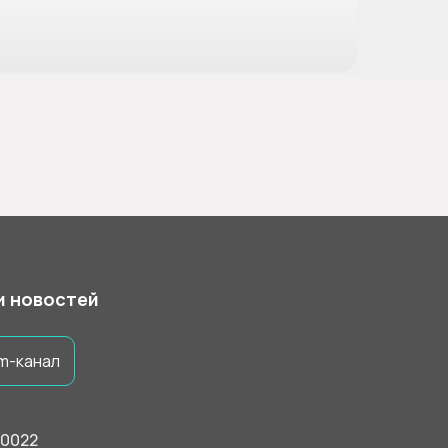
 и новостей
m-канал
50022