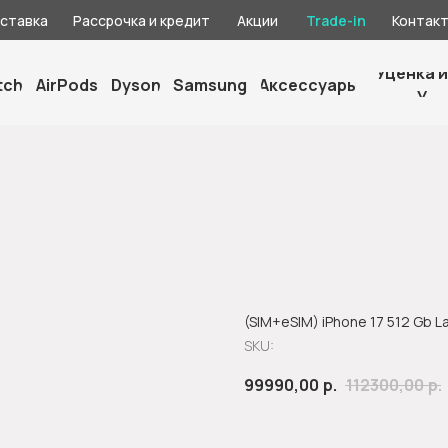
оставка
Рассрочка и кредит
Акции
Trade-in
Контак
Уценка и
tch
AirPods
Dyson
Samsung
Аксессуары
У
(SIM+eSIM) iPhone 17 512 Gb L
SKU:
99990,00
р.
112300,00
р.