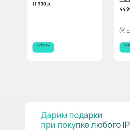
11 990
р.
Shiny
44 9
Gree
+
Купить
Ку
Дарим подарки
при покупке любого I