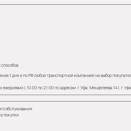
 способов:
ение 1 дня и по РФ любой транспортной компанией на выбор покупателя
 ежедневно с 10:00 по 21:00 по адресам: г.Уфа, Менделеева 141, г.Уф
ого обслуживания
та покупки