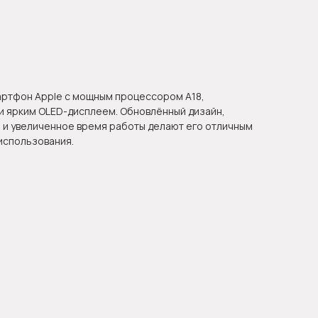
ртфон Apple с мощным процессором A18,
и ярким OLED-дисплеем. Обновлённый дизайн,
 и увеличенное время работы делают его отличным
использования.