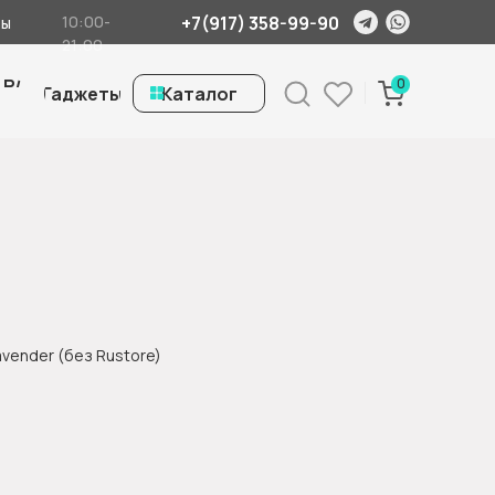
+7(917) 358-99-90
10:00-
ты
21:00
 Б/
0
Гаджеты
ㅤКаталог
avender (без Rustore)