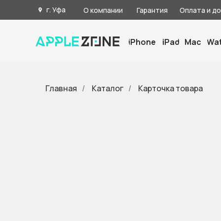
г. Уфа
О компании
Гарантия
Оплата и д
iPhone
iPad
Mac
Wa
Главная
/
Каталог
/
Карточка товара