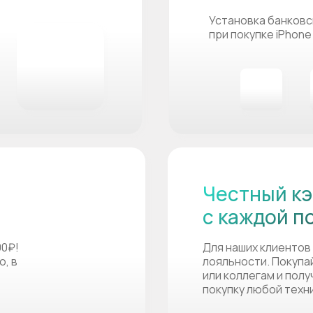
Установка банковс
при покупке iPhone
Честный кэ
с каждой п
00₽!
Для наших клиентов
о, в
лояльности. Покупа
или коллегам и пол
покупку любой техн