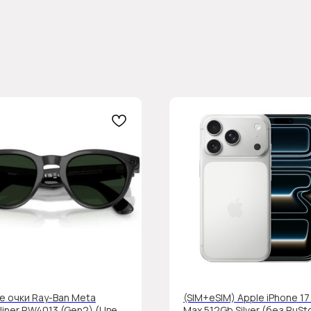
е очки Ray-Ban Meta
(SIM+eSIM) Apple iPhone 17
iner RW4013 (Gen2) (Цвет:
Max 512Gb Silver (без RuSt