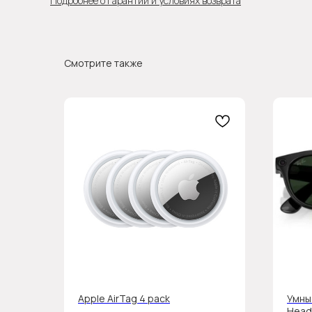
Подробнее о гарантии и условиях возврата
Смотрите также
Apple AirTag 4 pack
Умны
Headl