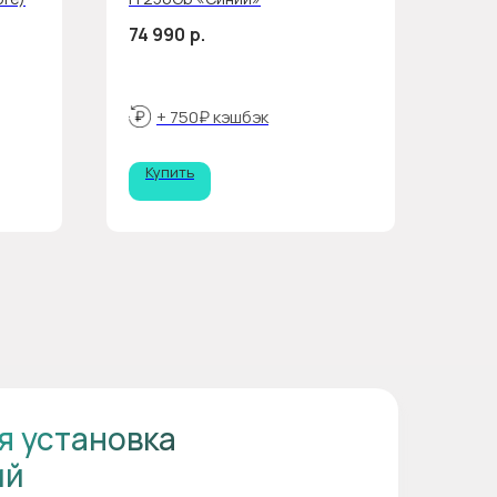
74 990
р.
+ 750₽ кэшбэк
Купить
я установка
ий