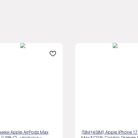
ники Apple AirPods Max
(SIM+eSIM) Apple iPhone 17
 (USB-C), «полночь»
Max 512Gb Cosmic Orange 