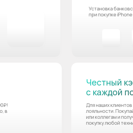
Установка банковс
при покупке iPhone
Честный кэ
с каждой п
00₽!
Для наших клиентов
о, в
лояльности. Покупа
или коллегам и пол
покупку любой техн