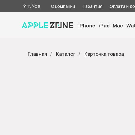
г. Уфа
О компании
Гарантия
Оплата и д
iPhone
iPad
Mac
Wa
Главная
/
Каталог
/
Карточка товара