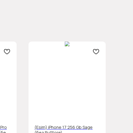
 Pro
(Esim) iPhone 17 256 Gb Sage
(без
(без RuStore)