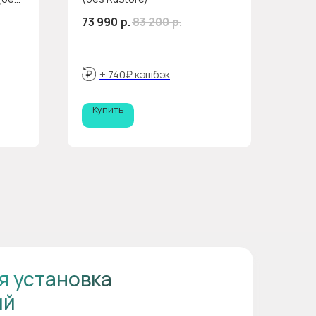
73 990
р.
83 200
р.
+ 740₽ кэшбэк
Купить
я установка
ий