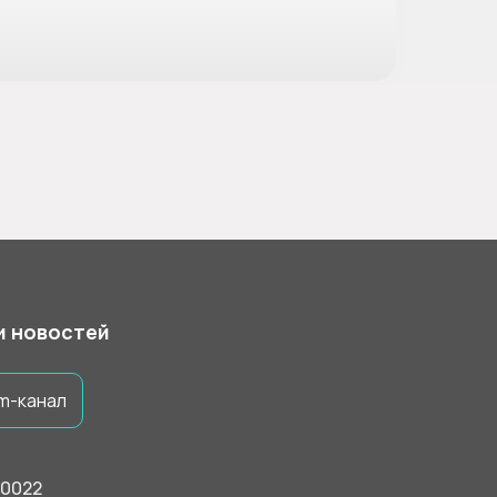
 и новостей
m-канал
50022