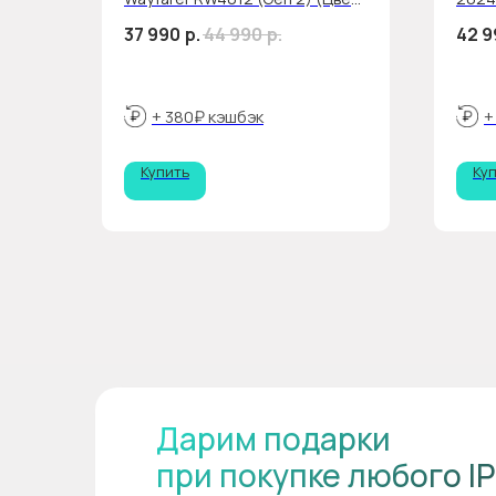
Matte Black/Clear)
37 990
р.
44 990
р.
42 9
+ 380₽ кэшбэк
+
Купить
Ку
Дарим подарки
при покупке любого I