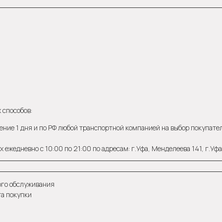
 способов:
ение 1 дня и по РФ любой транспортной компанией на выбор покупателя
 ежедневно с 10:00 по 21:00 по адресам: г.Уфа, Менделеева 141, г.Уф
ого обслуживания
та покупки