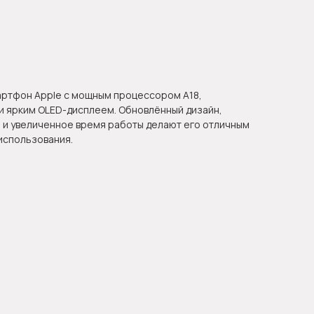
ртфон Apple с мощным процессором A18,
и ярким OLED-дисплеем. Обновлённый дизайн,
 и увеличенное время работы делают его отличным
использования.