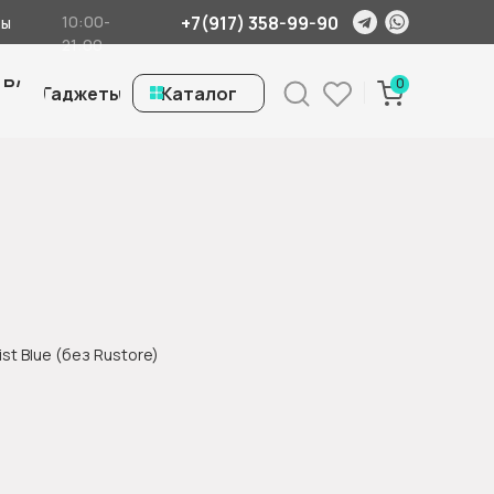
+7(917) 358-99-90
10:00-
ты
21:00
 Б/
0
Гаджеты
ㅤКаталог
ist Blue (без Rustore)