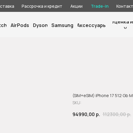
оставка
Рассрочка и кредит
Акции
Trade-in
Контак
Уценка и
tch
AirPods
Dyson
Samsung
Аксессуары
У
(SIM+eSIM) iPhone 17 512 Gb M
SKU:
94990,00
р.
112300,00
р.