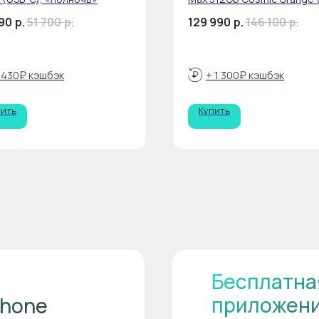
RuStore)
90
р.
51 700
р.
129 990
р.
146 100
р.
 430₽ кэшбэк
+ 1 300₽ кэшбэк
пить
Купить
Бесплатна
приложен
Phone