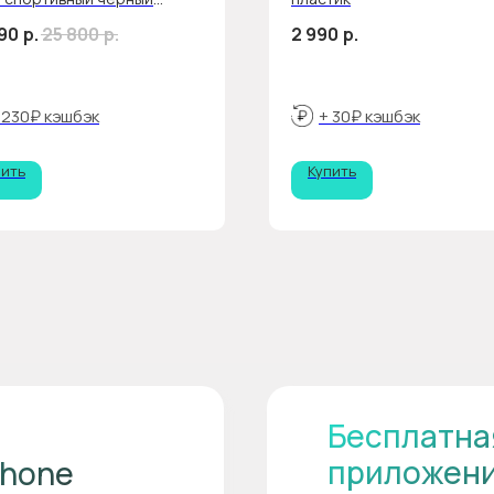
ешок
90
р.
25 800
р.
2 990
р.
 230₽ кэшбэк
+ 30₽ кэшбэк
пить
Купить
Бесплатна
приложен
Phone