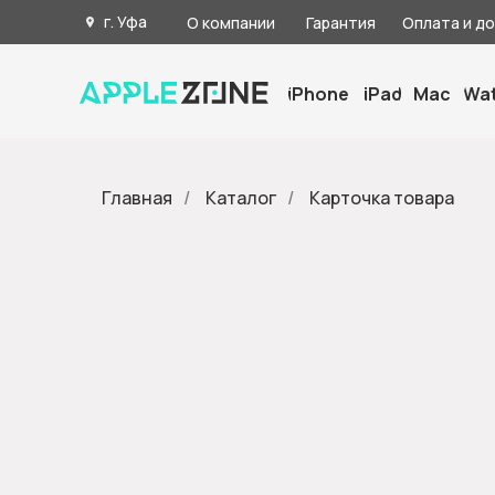
г. Уфа
О компании
Гарантия
Оплата и д
iPhone
iPad
Mac
Wa
Главная
/
Каталог
/
Карточка товара