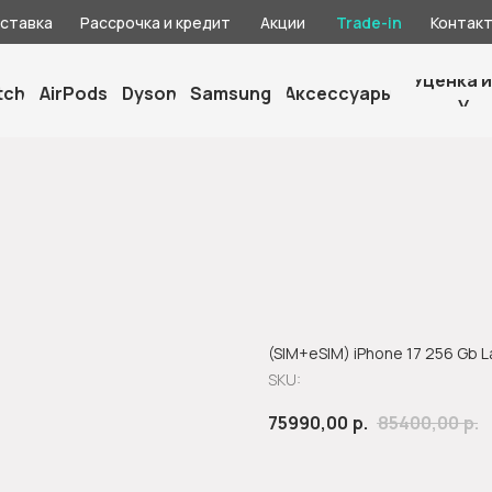
оставка
Рассрочка и кредит
Акции
Trade-in
Контак
Уценка и
tch
AirPods
Dyson
Samsung
Аксессуары
У
(SIM+eSIM) iPhone 17 256 Gb 
SKU:
75990,00
р.
85400,00
р.