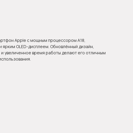
ртфон Apple с мощным процессором A18,
и ярким OLED-дисплеем. Обновлённый дизайн,
 и увеличенное время работы делают его отличным
использования.