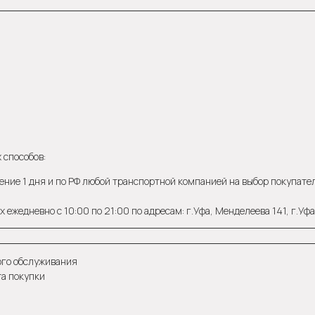
 способов:
ение 1 дня и по РФ любой транспортной компанией на выбор покупателя
 ежедневно с 10:00 по 21:00 по адресам: г.Уфа, Менделеева 141, г.Уф
ого обслуживания
та покупки