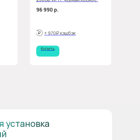
96 990
р.
+ 970₽ кэшбэк
Купить
я установка
ий