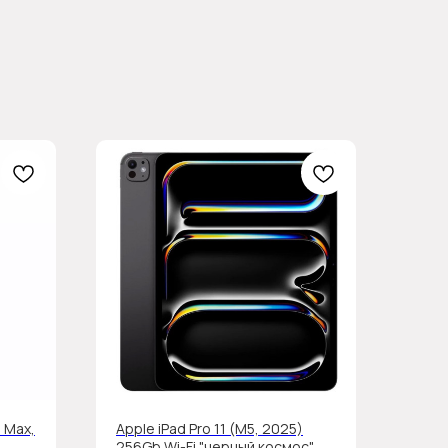
 Max,
Apple iPad Pro 11 (М5, 2025)
256Gb Wi-Fi "черный космос"