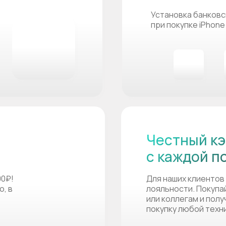
Установка банковс
при покупке iPhone
Честный кэ
с каждой п
00₽!
Для наших клиентов
о, в
лояльности. Покупа
или коллегам и пол
покупку любой техн