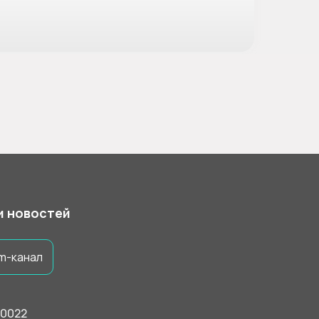
 и новостей
m-канал
50022