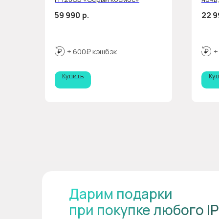
рем
59 990
р.
22 9
+ 600₽ кэшбэк
+
Купить
Ку
Дарим подарки
при покупке любого I