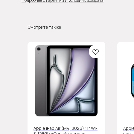
Подробнее о гарантии и условиях возврата
Смотрите также
Apple iPad Air (M4, 2026) 11" Wi-
Appl
Fi 128Gb «Серый космос»
ночь