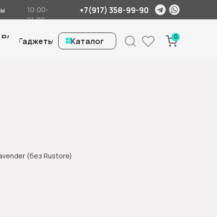
+7(917) 358-99-90
10:00-
ты
21:00
 Б/
0
Гаджеты
ㅤКаталог
Lavender (без Rustore)