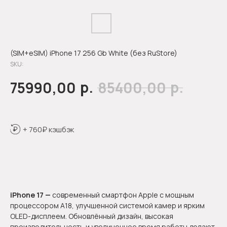
(SIM+eSIM) iPhone 17 256 Gb White (без RuStore)
SKU:
р.
р.
75990,00
85400,00
+ 760₽ кэшбэк
Оформить предзаказ
iPhone 17 —
современный смартфон Apple с мощным
процессором A18, улучшенной системой камер и ярким
OLED-дисплеем. Обновлённый дизайн, высокая
производительность и увеличенное время работы делают