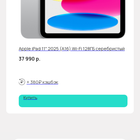
Apple iPad 11" 2025 (A16) Wi-Fi 128ГБ серебристый
37 990
р.
+ 380₽ кэшбэк
Купить