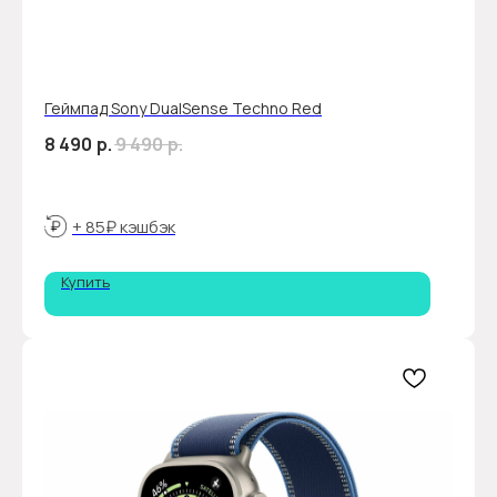
Геймпад Sony DualSense Techno Red
8 490
р.
9 490
р.
+ 85₽ кэшбэк
Купить