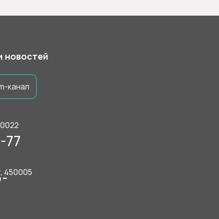
 и новостей
m-канал
50022
-77
2, 450005
9-