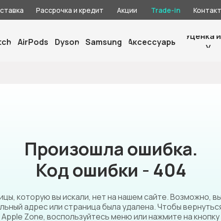
оставка
Рассрочка и кредит
Акции
Trade-in
Контак
Уценка и
tch
AirPods
Dyson
Samsung
Аксессуары
У
Произошла ошибка.
Код ошибки - 404
цы, которую вы искали, нет на нашем сайте. Возможно, в
льный адрес или страница была удалена. Чтобы вернуться
Apple Zone, воспользуйтесь меню или нажмите на кнопку