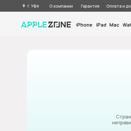
г. Уфа
О компании
Гарантия
Оплата и д
iPhone
iPad
Mac
Wa
Страни
неправи