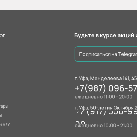
ог
Будьте в курсе акций
Подписаться на Telegra
г. Уфа, Менделеева 141, 4
+7(987) 096-57
ежедневно 11:00 - 20:00
уары
г. Уфа, 50-летия Октября 
+7 (917) 358-9
ы
90
и Б/У
ежедневно 10:00 - 21:00