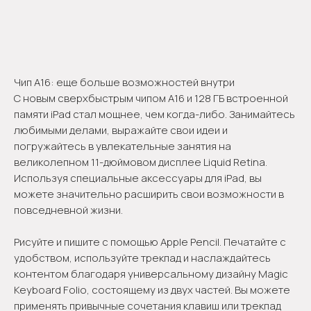
Оформить предзаказ
Чип A16: еще больше возможностей внутри
С новым сверхбыстрым чипом A16 и 128 ГБ встроенной
памяти iPad стал мощнее, чем когда-либо. Занимайтесь
любимыми делами, выражайте свои идеи и
погружайтесь в увлекательные занятия на
великолепном 11-дюймовом дисплее Liquid Retina.
Используя специальные аксессуары для iPad, вы
можете значительно расширить свои возможности в
повседневной жизни.
Рисуйте и пишите с помощью Apple Pencil. Печатайте с
удобством, используйте трекпад и наслаждайтесь
контентом благодаря универсальному дизайну Magic
Keyboard Folio, состоящему из двух частей. Вы можете
применять привычные сочетания клавиш или трекпад