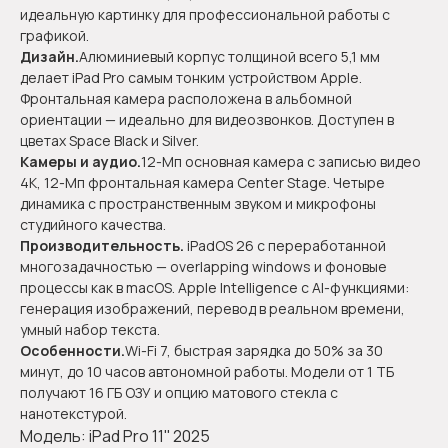
идеальную картинку для профессиональной работы с
графикой.
Дизайн.
Алюминиевый корпус толщиной всего 5,1 мм
делает iPad Pro самым тонким устройством Apple.
Фронтальная камера расположена в альбомной
ориентации — идеально для видеозвонков. Доступен в
цветах Space Black и Silver.
Камеры и аудио.
12-Мп основная камера с записью видео
4K, 12-Мп фронтальная камера Center Stage. Четыре
динамика с пространственным звуком и микрофоны
студийного качества.
Производительность.
iPadOS 26 с переработанной
многозадачностью — overlapping windows и фоновые
процессы как в macOS. Apple Intelligence с AI-функциями:
генерация изображений, перевод в реальном времени,
умный набор текста.
Особенности.
Wi-Fi 7, быстрая зарядка до 50% за 30
минут, до 10 часов автономной работы. Модели от 1 ТБ
получают 16 ГБ ОЗУ и опцию матового стекла с
нанотекстурой.
Модель: iPad Pro 11'' 2025