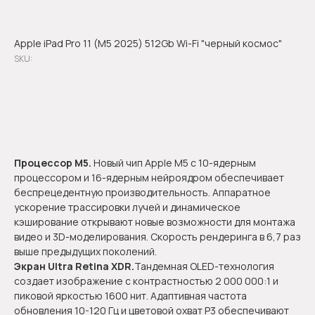
Apple iPad Pro 11 (М5 2025) 512Gb Wi-Fi "черный космос"
SKU:
Оформить предзаказ
Процессор M5.
Новый чип Apple M5 с 10-ядерным
процессором и 16-ядерным нейроядром обеспечивает
беспрецедентную производительность. Аппаратное
ускорение трассировки лучей и динамическое
кэширование открывают новые возможности для монтажа
видео и 3D-моделирования. Скорость рендеринга в 6,7 раз
выше предыдущих поколений.
Экран Ultra Retina XDR.
Тандемная OLED-технология
создает изображение с контрастностью 2 000 000:1 и
пиковой яркостью 1600 нит. Адаптивная частота
обновления 10-120 Гц и цветовой охват P3 обеспечивают