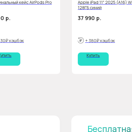
инальный кейс AirPods Pro
Apple iPad 11" 2025 (A16) Wi
128ГБ синий
р.
р.
00
37 990
 30₽ кэшбэк
+ 380₽ кэшбэк
Купить
Купить
Бесплатна