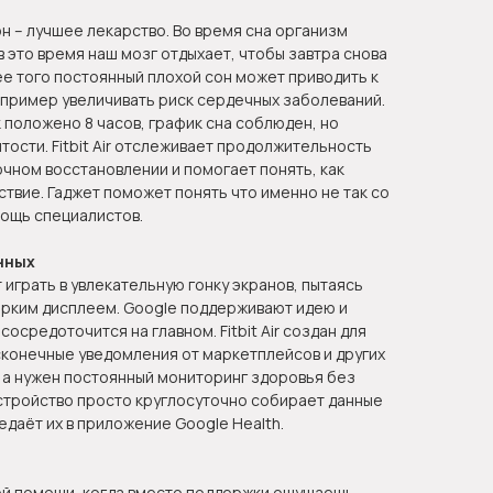
он – лучшее лекарство. Во время сна организм
в это время наш мозг отдыхает, чтобы завтра снова
е того постоянный плохой сон может приводить к
пример увеличивать риск сердечных заболеваний.
к положено 8 часов, график сна соблюден, но
ости. Fitbit Air отслеживает продолжительность
очном восстановлении и помогает понять, как
ствие. Гаджет поможет понять что именно не так со
мощь специалистов.
нных
играть в увлекательную гонку экранов, пытаясь
ярким дисплеем. Google поддерживают идею и
сосредоточится на главном. Fitbit Air создан для
сконечные уведомления от маркетплейсов и других
 а нужен постоянный мониторинг здоровья без
стройство просто круглосуточно собирает данные
едаёт их в приложение Google Health.
ой помощи, когда вместо поддержки ощущаешь