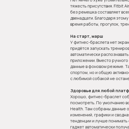
тяжесть присутствия. Fitbit 
без ремешка составляет всег
двенадцати. Благодаря этому
время работы, прогулок, трен
На старт, марш
У фитнес-браслета нет экрана
придётся запускать трениров
автоматически распознавать 
приложении. Вместо ручного
данные в фоновом режиме. Та
спортом, но и общую активнос
с любимой собакой не остан
Здоровье для любой плат
Хорошо, фитнес-браслет собр
посмотреть. По умолчанию в
Health. Там собраны данные о
изменений, графики и сводн
тенденции и лучше понимать 
гаджет автоматически получ