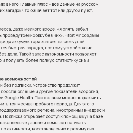
 в него. Главный плюс – все данные на русском
их загадок что означает тот или другой пункт.
ресса, даже мелкого вроде: «я опять забыл
 проведу тренировку без них». Fitbit Air созданы
аряда аккумулятора хватает на семь дней
тся быстрая зарядка, поэтому устройство не
без дела. Такой запас автономности позволяет
но и получать более полную статистику сна и
ше возможностей
ь и без подписки. Устройство продолжит
, восстановление и другие показатели здоровья,
и Google Health. При желании можно подключить
учить три месяца пробного периода. Для этого
поддерживаемого региона, иностранный IP-адрес и
. Подписка открывает доступ к помощнику на базе
 накопленные данные и помогает получать
по активности, восстановлению и режиму сна.