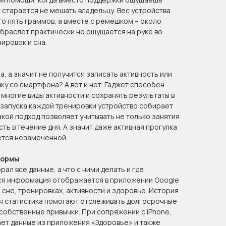
Air старается не мешать владельцу. Вес устройства
о пять граммов, а вместе с ремешком – около
 браслет практически не ощущается на руке во
ировок и сна.
, а значит не получится записать активность или
ку со смартфона? А вот и нет. Гаджет способен
многие виды активности и сохранять результаты в
 запуска каждой тренировки устройство собирает
кой подход позволяет учитывать не только занятия
ть в течение дня. А значит даже активная прогулка
ется незамеченной.
формы
ал все данные, а что с ними делать и где
ся информация отображается в приложении Google
 сне, тренировках, активности и здоровье. История
ая статистика помогают отслеживать долгосрочные
собственные привычки. При сопряжении с iPhone,
ает данные из приложения «Здоровье» и также