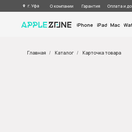
г. Уфа
О компании
Гарантия
Оплата и д
iPhone
iPad
Mac
Wa
Главная
/
Каталог
/
Карточка товара