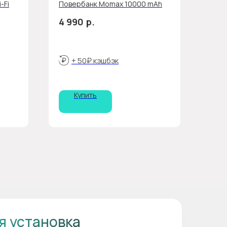
-Fi
Повербанк Momax 10000 mAh
р.
4 990
+ 50₽ кэшбэк
Купить
я установка