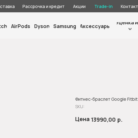
оставка
Рассрочка и кредит
Акции
Trade-in
Контак
Уценка и
tch
AirPods
Dyson
Samsung
Аксессуары
У
Фитнес-браслет Google Fitbit 
SKU:
Цена
р.
13990,00