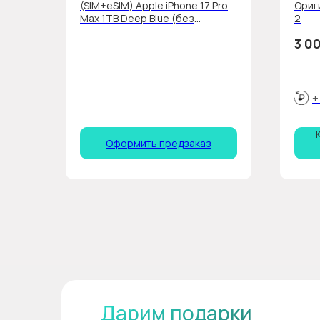
(SIM+eSIM) Apple iPhone 17 Pro
Ориг
Max 1ТВ Deep Blue (без
2
RuStore)
3 0
+
Оформить предзаказ
Дарим подарки