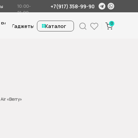
+7(917) 358-99-90
10:00-
ты
21:00
 Б/
0
Гаджеты
ㅤКаталог
Air «Berry»