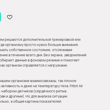
ем решаются дополнительной тренировкой или
гда организму просто нужно больше внимания.
онимать собственное состояние, отслеживая
ение в течение всего дня. Без экрана, уведомлений
собирает данные в фоновом режиме и помогает
как организм справляется с нагрузками.
 нашем организме взаимосвязаны, так плохое
активность и даже на температуру тела. Fitbit Air
набором датчиков (сердечного ритма,
ви и другими). Но для анализа ситуации
льно, а общая картина показателей.