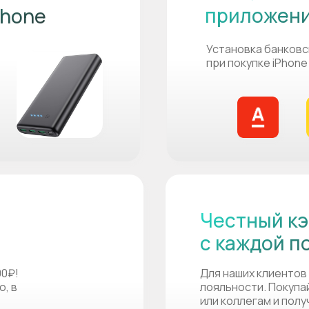
приложен
Phone
Установка банковс
при покупке iPhone
Честный кэ
с каждой п
00₽!
Для наших клиентов
о, в
лояльности. Покупа
или коллегам и пол