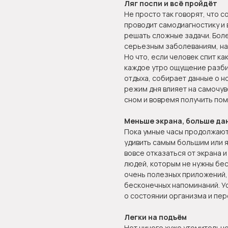
Ляг поспи и всё пройдёт
Не просто так говорят, что с
проводит самодиагностику и 
решать сложные задачи. Боле
серьезным заболеваниям, на
Но что, если человек спит ка
каждое утро ощущение разбит
отдыха, собирает данные о н
режим дня влияет на самочув
сном и вовремя получить по
Меньше экрана, больше да
Пока умные часы продолжают 
удивить самым большим или 
вовсе отказаться от экрана и 
людей, которым не нужны бе
очень полезных приложений,
бесконечных напоминаний. У
о состоянии организма и пер
Легки на подъём
Нет ничего хуже утомительн