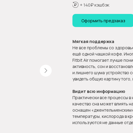
+ 140₽ кэшбэк
Оформить предзаказ
Мягкая поддержка
Не все проблемы со здоровь
ещё одной чашкой кофе. Ино
Fitbit Air помогает лучше п
активность, сон и восстановл
и лишнего шума устройство 
увидеть общую картину того, 
Видит всю информацию
Практически все процессы в
качество сна может влиять на 
оснащен «джентельменским» 
температуры, кислорода в кро
используются не данные отде