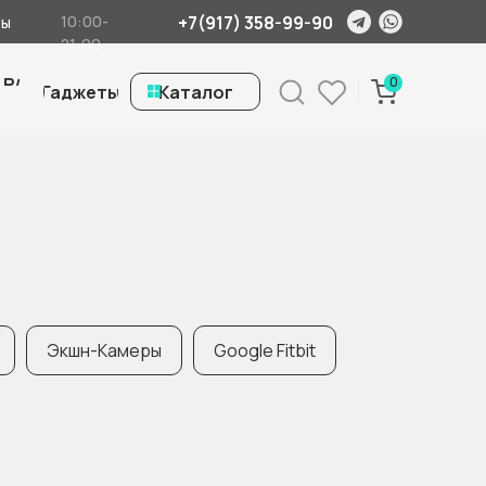
+7(917) 358-99-90
10:00-
ты
21:00
 Б/
0
Гаджеты
ㅤКаталог
Экшн-Камеры
Google Fitbit