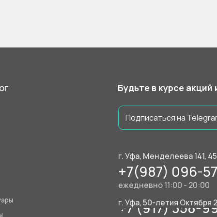
ог
Будьте в курсе акций
Подписаться на Telegra
г. Уфа, Менделеева 141, 4
+7(987) 096-57
ежедневно 11:00 - 20:00
уары
г. Уфа, 50-летия Октября 
+7 (917) 358-9
ы