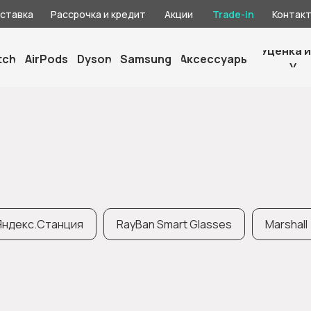
оставка
Рассрочка и кредит
Акции
Trade-in
Контак
Уценка и
tch
AirPods
Dyson
Samsung
Аксессуары
У
Яндекс.Станция
RayBan Smart Glasses
Marshall