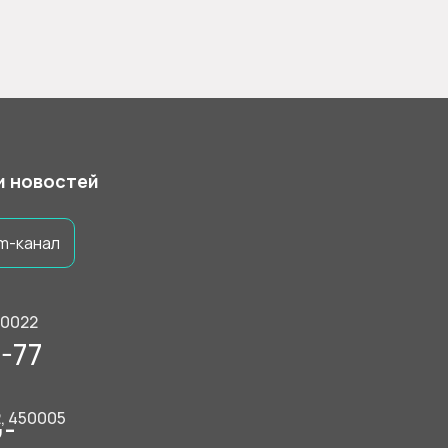
 и новостей
m-канал
50022
-77
2, 450005
9-