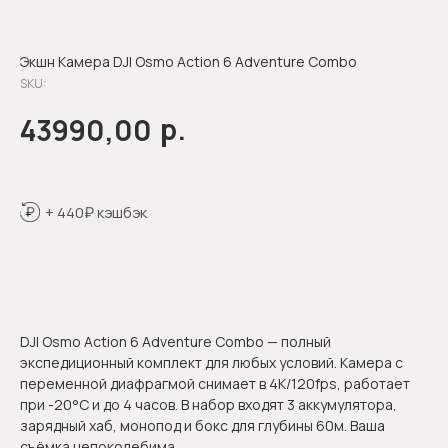
Экшн Камера DJI Osmo Action 6 Adventure Combo
SKU:
р.
43990,00
+ 440₽ кэшбэк
Оформить предзаказ
DJI Osmo Action 6 Adventure Combo — полный
экспедиционный комплект для любых условий. Камера с
переменной диафрагмой снимает в 4K/120fps, работает
при -20°C и до 4 часов. В набор входят 3 аккумулятора,
зарядный хаб, монопод и бокс для глубины 60м. Ваша
съёмка непоколебима.