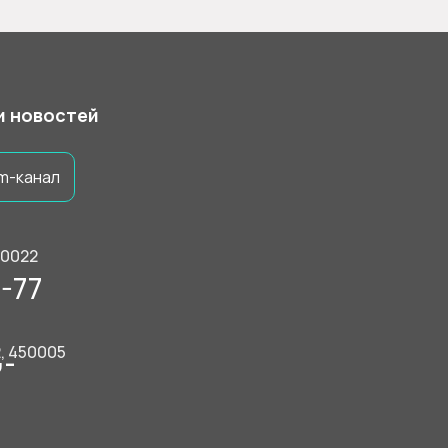
 и новостей
m-канал
50022
-77
2, 450005
9-