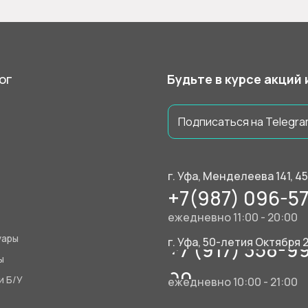
ог
Будьте в курсе акций
Подписаться на Telegra
г. Уфа, Менделеева 141, 4
+7(987) 096-57
ежедневно 11:00 - 20:00
уары
г. Уфа, 50-летия Октября 
+7 (917) 358-9
ы
90
и Б/У
ежедневно 10:00 - 21:00