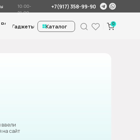
+7(917) 358-99-90
10:00-
ты
21:00
 Б/
0
Гаджеты
ㅤКаталог
ы ввели
 на сайт