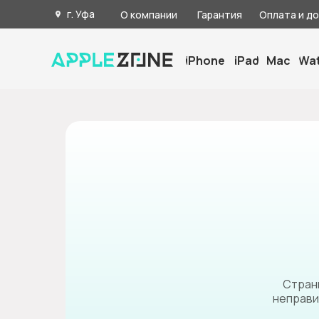
г. Уфа
О компании
Гарантия
Оплата и д
iPhone
iPad
Mac
Wa
Страни
неправи