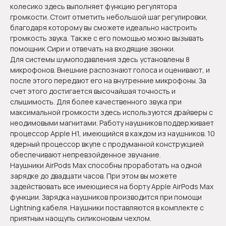
колесико здесь выполняет функцию регулятора
громкости. Стоит отметить небольшой шаг регулировки,
благодаря которому вы сможете идеально настроить
громкость звука. Также с его помощью можно вызывать
помощник Сири и отвечать на входящие звонки.
Для системы шумоподавления здесь установлены 8
микрофонов. Внешние распознают голоса и оценивают, и
после этого передают его на внутренние микрофоны. За
счет этого достигается высочайшая точность и
слышимость. Для более качественного звука при
максимальной громкости здесь используются драйверы с
неодимовыми магнитами. Работу наушников поддерживает
процессор Apple H1, имеющийся в каждом из наушников. 10
ядерный процессор вкупе с продуманной конструкцией
обеспечивают непревзойденное звучание.
Наушники AirPods Max способны проработать на одной
зарядке до двадцати часов. При этом вы можете
задействовать все имеющиеся на борту Apple AirPods Max
функции. Зарядка наушников производится при помощи
Lightning кабеля. Наушники поставляются в комплекте с
приятным наощупь силиконовым чехлом.