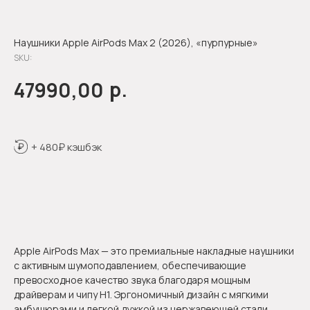
Наушники Apple AirPods Max 2 (2026), «пурпурные»
SKU:
р.
47990,00
+ 480₽ кэшбэк
Оформить предзаказ
Apple AirPods Max — это премиальные накладные наушники
с активным шумоподавлением, обеспечивающие
превосходное качество звука благодаря мощным
драйверам и чипу H1. Эргономичный дизайн с мягкими
амбушюрами и легкой дужкой из нержавеющей стали