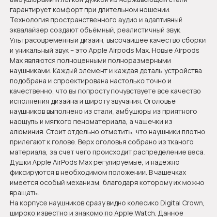
гарантирует комфорт при длительном ношении.
Технология пространственного аудио и адаптивный
эквалайзер создают объёмный, реалистичный звук.
Ультрасовременный дизайн, высочайшее качество сборки
и уникальный звук – это Apple Airpods Max. Новые Airpods
Max являются полноценными полноразмерными
наушниками. Каждый элемент и каждая деталь устройства
подобрана и спроектирована настолько точно и
качественно, что вы попросту почувствуете все качество
исполнения дизайна и широту звучания. Оголовье
наушников выполнено из стали, амбушюры из приятного
наощупь и мягкого пеноматериала, а чашечки из
алюминия. Стоит отдельно отметить, что наушники плотно
прилегают к голове. Верх оголовья собрано из тканого
материала, за счет чего происходит распределение веса.
Душки Apple AirPods Max регулируемые, и надежно
фиксируются в необходимом положении. В чашечках
имеется особый механизм, благодаря которому их можно
вращать.
На корпусе наушников сразу видно колесико Digital Crown,
широко известно и знакомо по Apple Watch. Данное