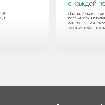
с каждой п
00₽!
Для наших клиентов
о, в
лояльности. Покупа
или коллегам и пол
покупку любой техн