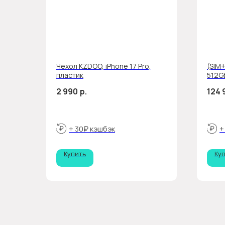
Чехол KZDOO, iPhone 17 Pro,
(SIM+
пластик
512G
2 990
р.
124 
+ 30₽ кэшбэк
+
Купить
Ку