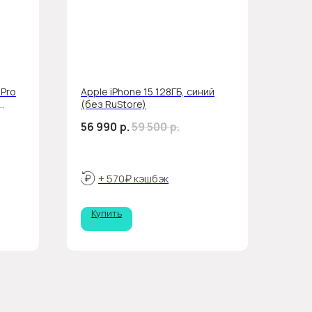
 Pro
Apple iPhone 15 128ГБ, синий
(без RuStore)
56 990
р.
59 500
р.
+ 570₽ кэшбэк
Купить