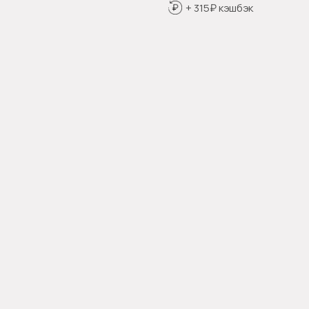
+ 315₽ кэшбэк
Оформить предзаказ