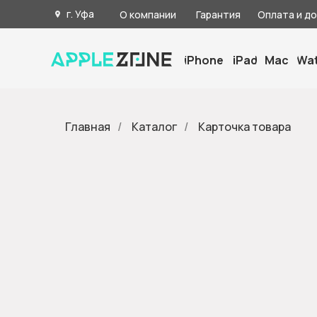
г. Уфа
О компании
Гарантия
Оплата и д
iPhone
iPad
Mac
Wa
Главная
/
Каталог
/
Карточка товара