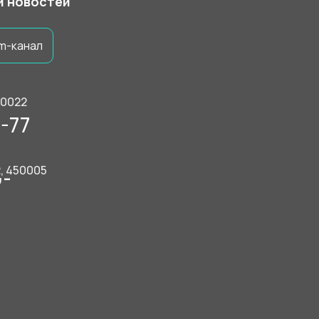
 и новостей
m-канал
50022
-77
2, 450005
9-