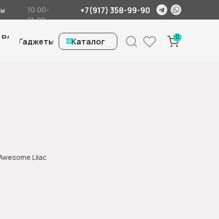
+7(917) 358-99-90
10:00-
ты
21:00
 Б/
0
Гаджеты
ㅤКаталог
 Awesome Lilac