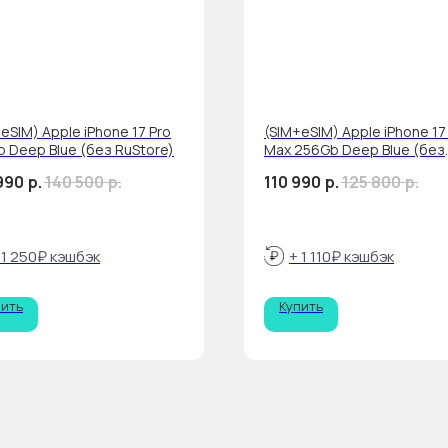
eSIM) Apple iPhone 17 Pro
(SIM+eSIM) Apple iPhone 17
b Deep Blue (без RuStore)
Max 256Gb Deep Blue (без
RuStore)
990
р.
140 500
р.
110 990
р.
125 800
р.
 1 250₽ кэшбэк
+ 1 110₽ кэшбэк
пить
Купить