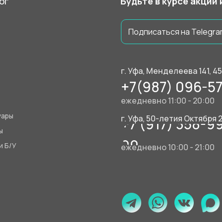
ог
Будьте в курсе акций
Подписаться на Telegra
г. Уфа, Менделеева 141, 4
+7(987) 096-57
ежедневно 11:00 - 20:00
уары
г. Уфа, 50-летия Октября 
+7 (917) 358-9
ы
90
и Б/У
ежедневно 10:00 - 21:00