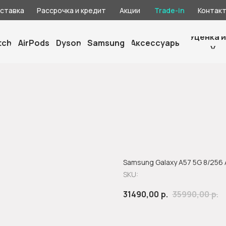
оставка
Рассрочка и кредит
Акции
Trade-in
Контак
Уценка и
tch
AirPods
Dyson
Samsung
Аксессуары
У
Samsung Galaxy A57 5G 8/256
SKU:
31490,00
р.
35990,00
р.